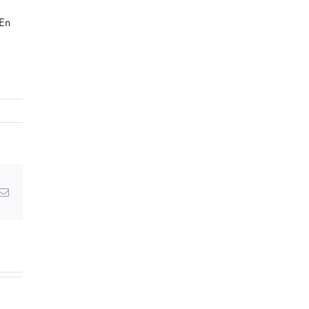
 En
g
Email