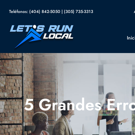
Skip
Teléfonos:
(404) 842-5050
|
(305) 735-3313
to
content
Inic
5 Grandes Err