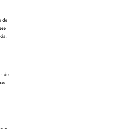
s de
ese
eda.
os de
más
ue su