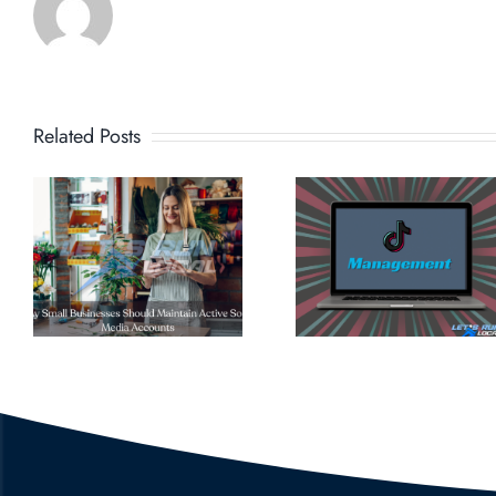
s
Revolucionando
Related Posts
las marcas
locales con
estrategias
¿Vale l
de
pena e
marketing
SEO?
de
vanguardia
en TikTok