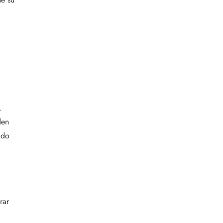
l
.
den
ado
rar