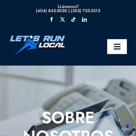
Skip
LLámanos!!
(404) 842-5050
|
(305) 735-3313
to
content
Toggle
Naviga
Inicio
Nosotros
Servicios
SOBRE
Blog