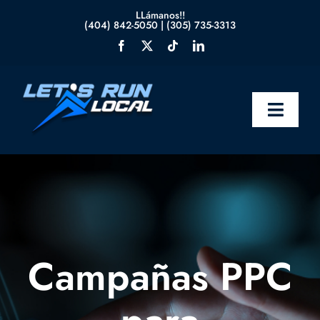
Skip
LLámanos!!
(404) 842-5050
|
(305) 735-3313
to
content
Toggle
Naviga
Inicio
Nosotros
Servicios
Campañas PPC
Blog